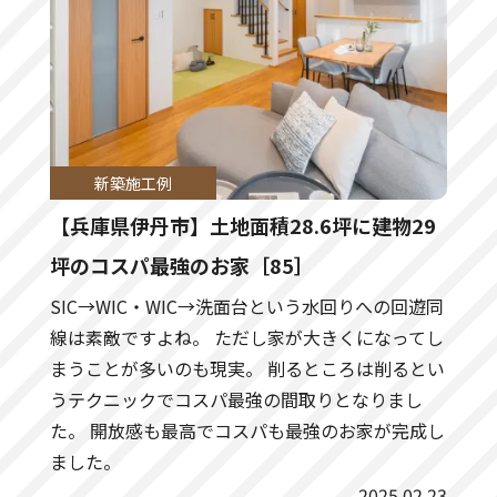
新築施工例
【兵庫県伊丹市】土地面積28.6坪に建物29
坪のコスパ最強のお家［85］
SIC→WIC・WIC→洗面台という水回りへの回遊同
線は素敵ですよね。 ただし家が大きくになってし
まうことが多いのも現実。 削るところは削るとい
うテクニックでコスパ最強の間取りとなりまし
た。 開放感も最高でコスパも最強のお家が完成し
ました。
2025.02.23