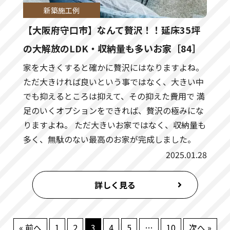
新築施工例
【大阪府守口市】なんて贅沢！！延床35坪
の大解放のLDK・収納量も多いお家［84］
家を大きくすると確かに贅沢にはなりますよね。
ただ大きければ良いという事ではなく、大きい中
でも抑えるところは抑えて、その抑えた費用で 満
足のいくオプションをできれば、贅沢の極みにな
りますよね。 ただ大きいお家ではなく、収納量も
多く、無駄のない最高のお家が完成しました。
2025.01.28
詳しく見る
« 前へ
1
2
3
4
5
…
10
次へ »