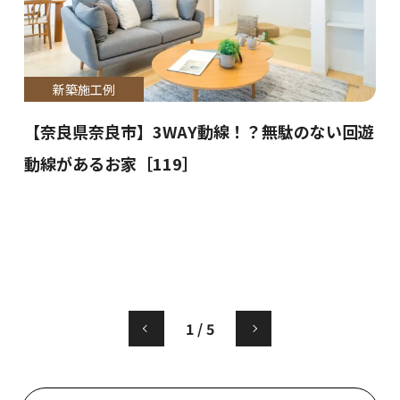
新築施工例
【奈良県奈良市】3WAY動線！？無駄のない回遊
動線があるお家［119］
完
ん
1
/
5