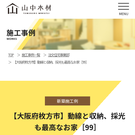
施工事例
WORKS
TOP
施工事例一覧
注文住宅事業部
【大阪府枚方市】動線と収納、採光も最高なお家［99］
新築施工例
【大阪府枚方市】動線と収納、採光
も最高なお家［99］