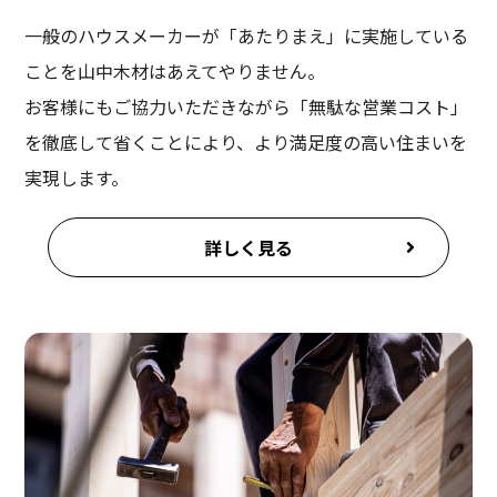
一般のハウスメーカーが「あたりまえ」に実施している
2025.01.25
兵庫県宝塚市にてお引き渡しいたしました。
ことを山中木材はあえてやりません。
お客様にもご協力いただきながら「無駄な営業コスト」
2024.12.28
大阪府東大阪市にてお引き渡しいたしました。
を徹底して省くことにより、より満足度の高い住まいを
実現します。
2024.12.21
三島郡島本町にてお引き渡しいたしました。
詳しく見る
2024.12.21
大阪府守口市にてお引き渡しいたしました。
2024.12.12
兵庫県西宮市にてお引き渡しいたしました。
2024.12.11
奈良県生駒市にてお引き渡しいたしました。
2024.12.06