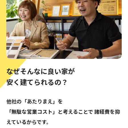
2025.02.25
大阪府吹田市にてお引き渡しいたしました。
2025.02.24
大和郡山市にてお引き渡しいたしました。
2025.02.22
大阪府茨木市にてお引き渡しいたしました。
2025.02.22
大阪府門真市にてお引き渡しいたしました。
なぜそんなに良い家が
安く建てられるの？
2025.02.22
大阪府箕面市にてお引き渡しいたしました。
2025.01.29
他社の「あたりまえ」を
兵庫県伊丹市にてお引き渡しいたしました。
「無駄な営業コスト」と考えることで
諸経費を抑
2025.01.25
えているからです。
京都市伏見区にてお引き渡しいたしました。