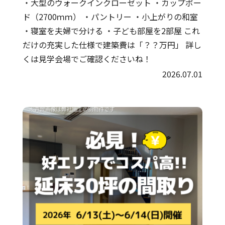
・大型のウォークインクローゼット ・カップボー
大阪府堺市にてお引き渡しいたしました。施工事例とお
ド（2700ｍｍ） ・パントリー ・小上がりの和室
施主様からいただいたメッセージ
・寝室を夫婦で分ける ・子ども部屋を2部屋 これ
2023.09.27
だけの充実した仕様で建築費は「？？万円」 詳し
大阪府吹田市にてお引き渡しいたしました。
くは見学会場でご確認くださいね！
2026.07.01
2023.09.16
奈良県香芝市にてお引き渡しいたしました。施工事例と
お施主様からいただいたメッセージ
2023.09.02
兵庫県西宮市にてお引き渡しいたしました。
2023.08.26
京都府宇治市にてお引き渡しいたしました。施工事例と
お施主様からいただいたメッセージ
2023.08.26
大阪府枚方市にてお引き渡しいたしました。