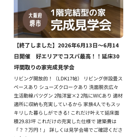
2023.08.19
大阪府吹田市にてお引き渡しいたしました。施工事例と
お施主様からいただいたメッセージ
2023.08.07
大阪府高槻市にてお引き渡しいたしました。施工事例と
お施主様からいただいたメッセージ
【終了しました】2026年6月13日～6月14
日開催 好エリアでコスパ最高！！延床30
2023.07.21
大阪府大阪市にてお引き渡しいたしました。施工事例を
坪間取りの家完成見学会
公開
リビング開放的！（LDK17帖） リビング併設畳ス
2023.07.21
ペースあり シューズクロークあり 洗面脱衣広々
大阪府交野市にてお引き渡しいたしました。施工事例と
生活動線バツグン 2階洋室×2 2階にWICあり 適材
お施主様からいただいたメッセージ
適所に収納も充実しているから 家族4人でもスッ
2023.07.21
キリした暮らしができる! これだけ叶えて延床面
大阪府大阪市にてお引き渡しいたしました。施工事例を
積29.83坪 これだけの充実した仕様で 建築費は
公開
「？？万円！」 詳しくは見学会場でご確認くださ
2023.06.29