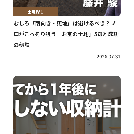
土地探し
むしろ「南向き・更地」は避けるべき？プ
Warning
: foreach() argument must be of type a
ロがこっそり狙う「お宝の土地」5選と成功
rray|object, null given in
/home/ym1967/yama
の秘訣
nakamokuzai.com/public_html/home/cms/
2026.07.31
wp-content/themes/yamanaka/index.php
o
n line
367