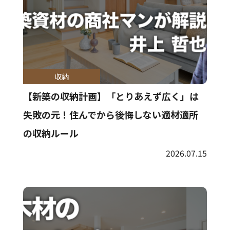
収納
【新築の収納計画】「とりあえず広く」は
Warning
: foreach() argument must be of type a
失敗の元！住んでから後悔しない適材適所
rray|object, null given in
/home/ym1967/yama
の収納ルール
nakamokuzai.com/public_html/home/cms/
2026.07.15
wp-content/themes/yamanaka/index.php
o
n line
367