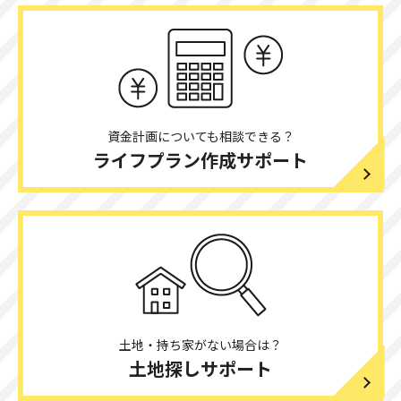
奈良県葛城市にてお引き渡しいたしました。
2025.05.30
大阪市旭区にてお引き渡しいたしました。
2025.05.30
兵庫県西宮市にてお引き渡しいたしました。
資金計画についても相談できる？
ライフプラン作成サポート
2025.05.29
大阪府池田市にてお引き渡しいたしました。
2025.05.24
大阪府守口市にてお引き渡しいたしました。
2025.05.23
奈良県香芝市にてお引き渡しいたしました。
土地・持ち家がない場合は？
2025.04.26
土地探しサポート
大阪府高槻市にてお引き渡しいたしました。