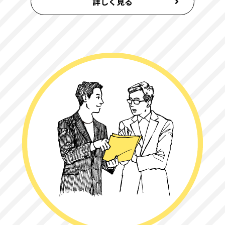
詳しく見る
奈良県磯城郡にてお引き渡しいたしました。
2024.02.10
京都府城陽市にてお引き渡しいたしました。施工事例と
お施主様からいただいたメッセージ
2024.02.06
京都府京木津川市にてお引き渡しいたしました。施工事
例とお施主様からいただいたメッセージ
2024.02.01
大阪府箕面市にてお引き渡しいたしました。
2024.01.20
大阪府交野市にてお引き渡しいたしました。
2023.12.26
大阪府大阪市にてお引き渡しいたしました。施工事例と
お施主様からいただいたメッセージ
2023.12.22