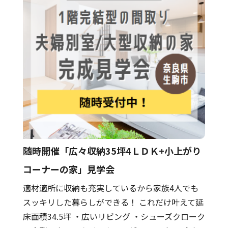
大阪府堺市にてお引き渡しいたしました。
2023.10.31
奈良県香芝市にてお引き渡しいたしました。施工事例と
お施主様からいただいたメッセージ
2023.10.28
大阪府守口市にてお引き渡しいたしました。施工事例と
お施主様からいただいたメッセージ
2023.10.27
京都府宇治市にてお引き渡しいたしました。
随時開催「広々収納35坪4ＬＤＫ+小上がり
2023.10.27
京都府京都市にてお引き渡しいたしました。
コーナーの家」見学会
2023.10.15
適材適所に収納も充実しているから家族4人でも
大阪府枚方市にてお引き渡しいたしました。施工事例と
スッキリした暮らしができる！ これだけ叶えて延
お施主様からいただいたメッセージ
床面積34.5坪 ・広いリビング ・シューズクローク
2023.09.30