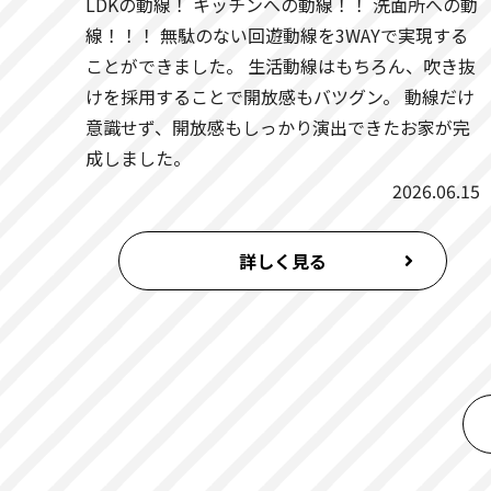
LDKの動線！ キッチンへの動線！！ 洗面所への動
2026.01.27
大阪府
線！！！ 無駄のない回遊動線を3WAYで実現する
ことができました。 生活動線はもちろん、吹き抜
2026.01.23
京都府
けを採用することで開放感もバツグン。 動線だけ
意識せず、開放感もしっかり演出できたお家が完
2026.01.17
京都府
成しました。
2026.06.15
2025.12.27
大阪府
詳しく見る
2025.12.27
大阪府
2025.11.29
大阪府
2025.11.29
大阪府
2025.11.25
大阪府