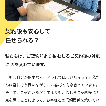
2024.07.27
京都府木津川市にてお引き渡しいたしました。
2024.07.20
大阪府高槻市にてお引き渡しいたしました。
契約後も安心して
2024.07.13
任せられる？
大阪府堺市にてお引き渡しいたしました。施工事例とお
施主様からいただいたメッセージ
2024.07.11
私たちは、ご契約前よりも
むしろご契約後の対応
兵庫県伊丹市にてお引き渡しいたしました。施工事例と
に
力を入れています。
お施主様からいただいたメッセージ
2024.07.06
「もし自分が施主なら、どうしてほしいだろう？」私た
奈良県奈良市にてお引き渡しいたしました。施工事例と
ちは常にそう問いながら、お客様と向き合っています。
お施主様からいただいたメッセージ
そして、ご契約いただく前よりも、むしろご契約後に力
2024.07.06
点を置くことによって、お客様との信頼関係を築いてい
京都府京都市にてお引き渡しいたしました。