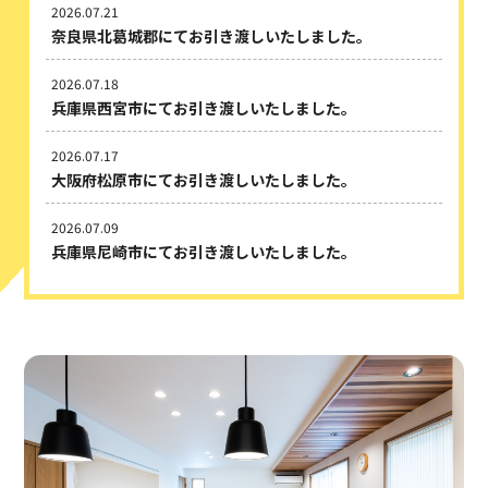
2026.07.21
奈良県北葛城郡にてお引き渡しいたしました。
2026.07.18
兵庫県西宮市にてお引き渡しいたしました。
2026.07.17
大阪府松原市にてお引き渡しいたしました。
2026.07.09
兵庫県尼崎市にてお引き渡しいたしました。
2026.06.30
大阪府堺市にてお引き渡しいたしました。
2026.06.20
大阪府豊中市にてお引き渡しいたしました。
2026.06.11
大阪府吹田市にてお引き渡しいたしました。