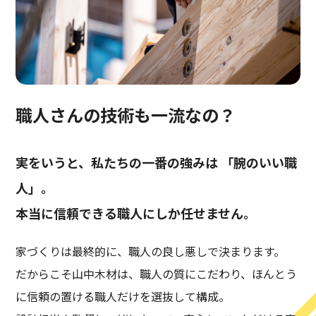
京都市西京区にてお引き渡しいたしました。
2024.12.06
奈良県奈良市にてお引き渡しいたしました。
2024.11.08
大阪府豊中市にてお引き渡しいたしました。
職人さんの技術も一流なの？
2024.10.26
大和郡山市にてお引き渡しいたしました。
実をいうと、私たちの一番の強みは
「腕のいい職
2024.10.25
人」。
大阪府大東市にてお引き渡しいたしました。
本当に信頼できる職人にしか任せません。
2024.10.18
大阪府八尾市にてお引き渡しいたしました。
家づくりは最終的に、職人の良し悪しで決まります。
2024.10.05
だからこそ山中木材は、職人の質にこだわり、ほんとう
滋賀県にてお引き渡しいたしました。
に信頼の置ける職人だけを選抜して構成。
2024.09.28