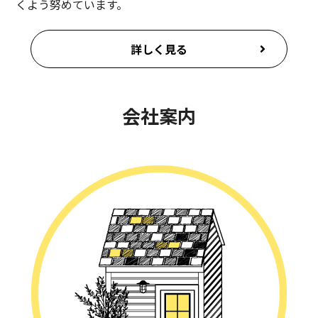
くよう努めています。
2024.06.15
大阪府豊中市にてお引き渡しいたしました。
詳しく見る
2024.05.30
兵庫県尼崎市にてお引き渡しいたしました。
2024.05.25
会社案内
大阪府羽曳野市にてお引き渡しいたしました。施工事例
とお施主様からいただいたメッセージ
2024.05.25
京都府京田辺市にてお引き渡しいたしました。
2024.05.24
大阪府箕面市にてお引き渡しいたしました。施工事例と
お施主様からいただいたメッセージ
2024.05.23
大阪府茨木市にてお引き渡しいたしました。施工事例と
お施主様からいただいたメッセージ