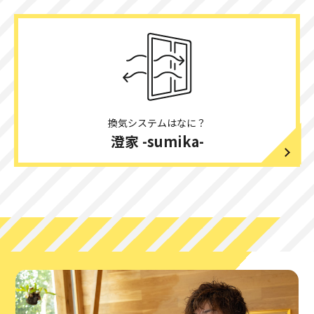
2025.04.12
大阪府枚方市にてお引き渡しいたしました。
2025.03.29
京都府京都市にてお引き渡しいたしました。
2025.03.29
大阪府八尾市にてお引き渡しいたしました。
換気システムはなに？
澄家 -sumika-
2025.03.29
兵庫県伊丹市にてお引き渡しいたしました。
2025.03.28
大阪府門真市にてお引き渡しいたしました。
2025.03.25
大阪府箕面市にてお引き渡しいたしました。
2025.03.15
大阪府茨木市にてお引き渡しいたしました。