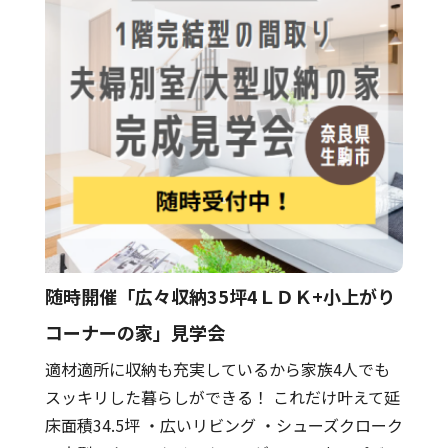
大阪府堺市にてお引き渡しいたしました。
2023.10.31
奈良県香芝市にてお引き渡しいたしました。施工事例と
お施主様からいただいたメッセージ
2023.10.28
大阪府守口市にてお引き渡しいたしました。施工事例と
お施主様からいただいたメッセージ
2023.10.27
京都府宇治市にてお引き渡しいたしました。
随時開催「広々収納35坪4ＬＤＫ+小上がり
2023.10.27
京都府京都市にてお引き渡しいたしました。
コーナーの家」見学会
2023.10.15
適材適所に収納も充実しているから家族4人でも
大阪府枚方市にてお引き渡しいたしました。施工事例と
スッキリした暮らしができる！ これだけ叶えて延
お施主様からいただいたメッセージ
床面積34.5坪 ・広いリビング ・シューズクローク
2023.09.30