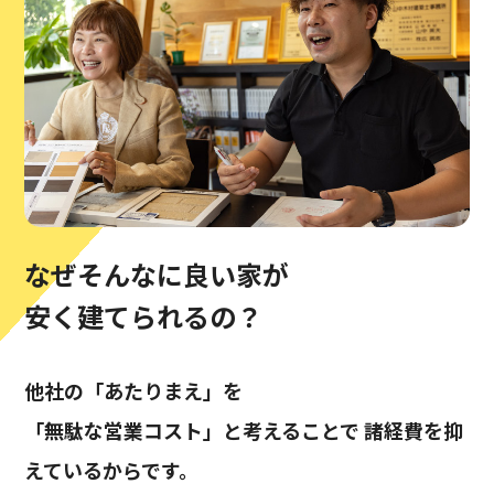
2025.02.25
大阪府吹田市にてお引き渡しいたしました。
2025.02.24
大和郡山市にてお引き渡しいたしました。
2025.02.22
大阪府茨木市にてお引き渡しいたしました。
2025.02.22
大阪府門真市にてお引き渡しいたしました。
なぜそんなに良い家が
安く建てられるの？
2025.02.22
大阪府箕面市にてお引き渡しいたしました。
2025.01.29
他社の「あたりまえ」を
兵庫県伊丹市にてお引き渡しいたしました。
「無駄な営業コスト」と考えることで
諸経費を抑
2025.01.25
えているからです。
京都市伏見区にてお引き渡しいたしました。