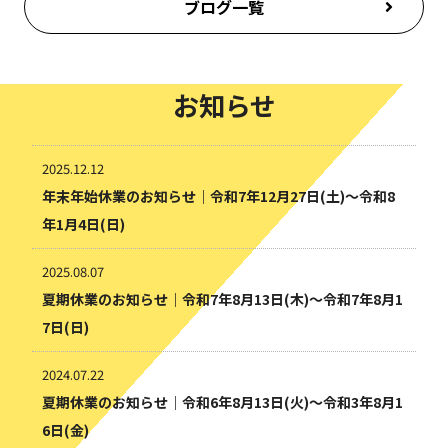
n line
367
ブログ一覧
お知らせ
2025.12.12
年末年始休業のお知らせ｜令和7年12月27日(土)〜令和8
年1月4日(日)
2025.08.07
夏期休業のお知らせ｜令和7年8月13日(木)〜令和7年8月1
7日(日)
2024.07.22
夏期休業のお知らせ｜令和6年8月13日(火)〜令和3年8月1
6日(金)