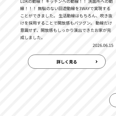
LDKの動線！ キッチンへの動線！！ 洗面所への動
2026.01.27
大阪府
線！！！ 無駄のない回遊動線を3WAYで実現する
ことができました。 生活動線はもちろん、吹き抜
2026.01.23
京都府
けを採用することで開放感もバツグン。 動線だけ
意識せず、開放感もしっかり演出できたお家が完
2026.01.17
京都府
成しました。
2026.06.15
2025.12.27
大阪府
詳しく見る
2025.12.27
大阪府
2025.11.29
大阪府
2025.11.29
大阪府
2025.11.25
大阪府